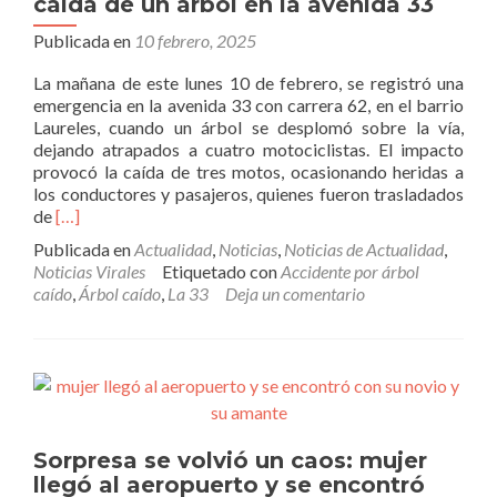
caída de un árbol en la avenida 33
Publicada en
10 febrero, 2025
La mañana de este lunes 10 de febrero, se registró una
emergencia en la avenida 33 con carrera 62, en el barrio
Laureles, cuando un árbol se desplomó sobre la vía,
dejando atrapados a cuatro motociclistas. El impacto
provocó la caída de tres motos, ocasionando heridas a
los conductores y pasajeros, quienes fueron trasladados
Leer
de
[…]
másUn
Publicada en
Actualidad
,
Noticias
,
Noticias de Actualidad
,
muerto
Noticias Virales
Etiquetado con
Accidente por árbol
y
caído
,
Árbol caído
,
La 33
Deja un comentario
tres
heridos
tras
la
caída
de
un
Sorpresa se volvió un caos: mujer
árbol
en
llegó al aeropuerto y se encontró