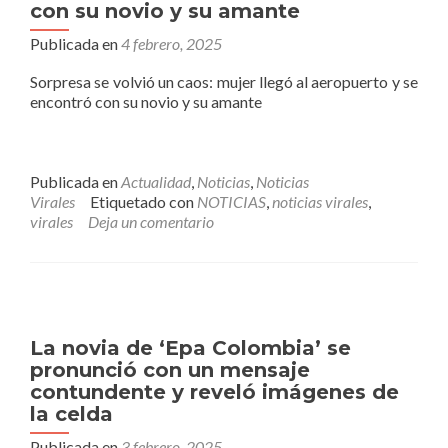
la
con su novio y su amante
avenida
Publicada en
4 febrero, 2025
33
Sorpresa se volvió un caos: mujer llegó al aeropuerto y se
encontró con su novio y su amante
Publicada en
Actualidad
,
Noticias
,
Noticias
Virales
Etiquetado con
NOTICIAS
,
noticias virales
,
virales
Deja un comentario
La novia de ‘Epa Colombia’ se
pronunció con un mensaje
contundente y reveló imágenes de
la celda
Publicada en
3 febrero, 2025