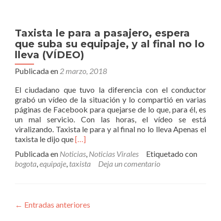
el
físico
británico
Taxista le para a pasajero, espera
Stephen
que suba su equipaje, y al final no lo
Hawking
lleva (VÍDEO)
Publicada en
2 marzo, 2018
El ciudadano que tuvo la diferencia con el conductor
grabó un vídeo de la situación y lo compartió en varias
páginas de Facebook para quejarse de lo que, para él, es
un mal servicio. Con las horas, el vídeo se está
viralizando. Taxista le para y al final no lo lleva Apenas el
Leer
taxista le dijo que
[…]
másTaxista
Publicada en
Noticias
,
Noticias Virales
Etiquetado con
le
bogota
,
equipaje
,
taxista
Deja un comentario
para
a
pasajero,
espera
←
Entradas anteriores
que
suba