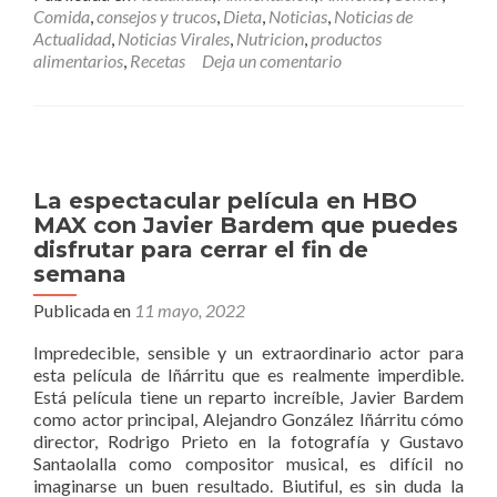
PUEDES
Comida
,
consejos y trucos
,
Dieta
,
Noticias
,
Noticias de
HACER
Actualidad
,
Noticias Virales
,
Nutricion
,
productos
CON
alimentarios
,
Recetas
Deja un comentario
LAS
CASCARAS
DE
NARANJA
La espectacular película en HBO
MAX con Javier Bardem que puedes
disfrutar para cerrar el fin de
semana
Publicada en
11 mayo, 2022
Impredecible, sensible y un extraordinario actor para
esta película de Iñárritu que es realmente imperdible.
Está película tiene un reparto increíble, Javier Bardem
como actor principal, Alejandro González Iñárritu cómo
director, Rodrigo Prieto en la fotografía y Gustavo
Santaolalla como compositor musical, es difícil no
imaginarse un buen resultado. Biutiful, es sin duda la