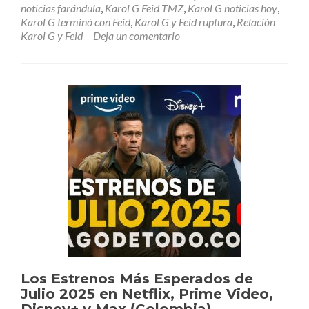
noticias farándula
,
Karol G Feid TMZ
,
Karol G noticias hoy
,
Karol G terminó con Feid
,
Karol G y Feid ruptura
,
Relación
Karol G y Feid
Deja un comentario
Los Estrenos Más Esperados de
Julio 2025 en Netflix, Prime Video,