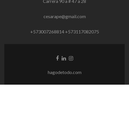
Carrera 90 a # 47 a 28
cesarape@gmail.com
+573007268814 +573117082075
Enlace
Enlace
Enlace
de
de
de
Facebook
Linkedin
instagram
hagodetodo.com