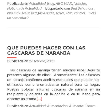
másLAS
Publicada en
Actualidad
,
Blog
,
HBO MAX
,
Noticias
,
NUEVAS
Noticias de Actualidad
Etiquetado con
Bad Behaviour
,
3
hbo max
,
No se lo digas a nadie
,
series
,
Total control
Deja
SERIES
un comentario
QUE
PUEDES
DISFRUTAR
EN
HBO
MAX
QUE PUEDES HACER CON LAS
CASCARAS DE NARANJA
Publicada en
16 febrero, 2023
las cascaras de naranja tienen muchos usos! Aquí te
presento algunos de ellos: Aromatizante: Las cáscaras
de naranja contienen aceites esenciales que pueden ser
utilizados como aromatizante natural para tu hogar.
Puedes colocar algunas cáscaras de naranja en un
recipiente y dejarlas en la cocina o en tu baño para
Leer
obtener un aroma
[…]
másQUE
Publicada en
Actualidad
,
Alimentacion
,
Alimento
,
Comer
,