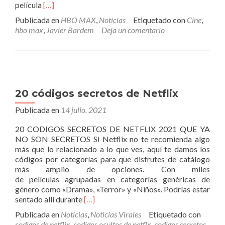
Leer
película
[…]
másLa
Publicada en
HBO MAX
,
Noticias
Etiquetado con
Cine
,
espectacular
hbo max
,
Javier Bardem
Deja un comentario
película
en
HBO
MAX
con
Javier
20 códigos secretos de Netflix
Bardem
que
Publicada en
14 julio, 2021
puedes
disfrutar
20 CODIGOS SECRETOS DE NETFLIX 2021 QUE YA
para
NO SON SECRETOS Si Netflix no te recomienda algo
cerrar
más que lo relacionado a lo que ves, aquí te damos los
el
códigos por categorías para que disfrutes de catálogo
fin
más amplio de opciones. Con miles
de
de películas agrupadas en categorías genéricas de
semana
género como «Drama», «Terror» y «Niños». Podrías estar
Leer
sentado allí durante
[…]
más20
Publicada en
Noticias
,
Noticias Virales
Etiquetado con
códigos
codigos de netflix
,
codigos ocultos de netflx
,
codigos secretos