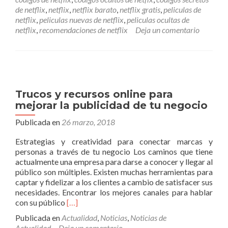
secretos
de netflix
,
netflix
,
netflix barato
,
netflix gratis
,
peliculas de
de
netflix
,
peliculas nuevas de netflix
,
peliculas ocultas de
Netflix
netflix
,
recomendaciones de netflix
Deja un comentario
Trucos y recursos online para
mejorar la publicidad de tu negocio
Publicada en
26 marzo, 2018
Estrategias y creatividad para conectar marcas y
personas a través de tu negocio Los caminos que tiene
actualmente una empresa para darse a conocer y llegar al
público son múltiples. Existen muchas herramientas para
captar y fidelizar a los clientes a cambio de satisfacer sus
necesidades. Encontrar los mejores canales para hablar
Leer
con su público
[…]
másTrucos
Publicada en
Actualidad
,
Noticias
,
Noticias de
y
Actualidad
Deja un comentario