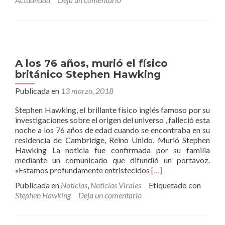
recursos
online
para
mejorar
la
publicidad
A los 76 años, murió el físico
de
británico Stephen Hawking
tu
negocio
Publicada en
13 marzo, 2018
Stephen Hawking, el brillante físico inglés famoso por su
investigaciones sobre el origen del universo , falleció esta
noche a los 76 años de edad cuando se encontraba en su
residencia de Cambridge, Reino Unido. Murió Stephen
Hawking La noticia fue confirmada por su familia
mediante un comunicado que difundió un portavoz.
Leer
«Estamos profundamente entristecidos
[…]
másA
Publicada en
Noticias
,
Noticias Virales
Etiquetado con
los
Stephen Hawking
Deja un comentario
76
años,
murió