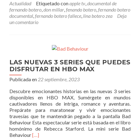
Actualidad
Etiquetado con
apple tv
,
documental de
Donde
fernando botero
,
don millar
,
fenando botero
,
fernando botero
puedes
documental
,
fernando botero fallece
,
lina botero zea
Deja
ver
un comentario
el
Documental
LAS NUEVAS 3 SERIES QUE PUEDES
DISFRUTAR EN HBO MAX
Publicada en
22 septiembre, 2023
Descubre emocionantes historias en las nuevas 3 series
disponibles en HBO MAX, Sumérgete en mundos
cautivadores llenos de intriga, romance y aventuras.
Prepárate para maratonear y vivir emocionantes
travesías que te mantendrán pegado a la pantalla Bad
Behaviour Esta espectacular serie está basada en el libro
homónimo de Rebecca Starford. La mini serie Bad
Leer
Behaviour
[…]