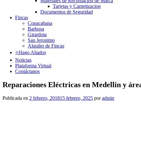
Materiales de Recordación de Marca
Tarjetas y Carnetizacion
Documentos de Seguridad
Fincas
Copacabana
Barbosa
Girardota
San Jeronimo
Alquiler de Fincas
⭐️Hago Aliados
Noticias
Plataforma Virtual
Contáctanos
Reparaciones Eléctricas en Medellin y áre
Publicada en
2 febrero, 2018
15 febrero, 2025
por
admin