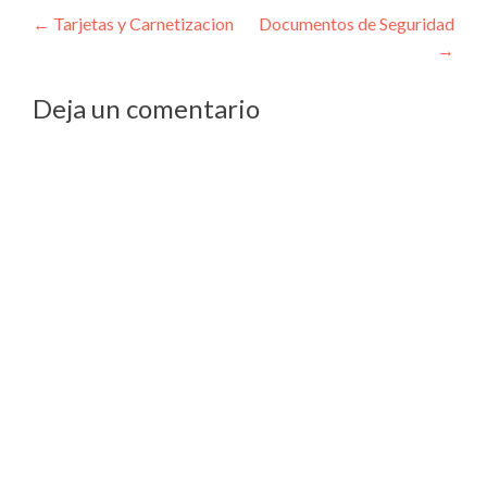
Navegación
←
Tarjetas y Carnetizacion
Documentos de Seguridad
→
de
entradas
Deja un comentario