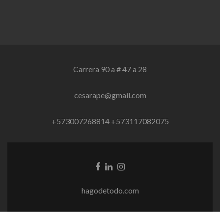
Carrera 90 a # 47 a 28
cesarape@gmail.com
+573007268814 +573117082075
Enlace
Enlace
Enlace
de
de
de
Facebook
Linkedin
instagram
hagodetodo.com