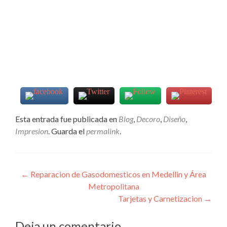
Esta entrada fue publicada en
Blog
,
Decoro
,
Diseño
,
Impresion
. Guarda el
permalink
.
Navegación
←
Reparacion de Gasodomesticos en Medellin y Área
Metropolitana
de
Tarjetas y Carnetizacion
→
entradas
Deja un comentario