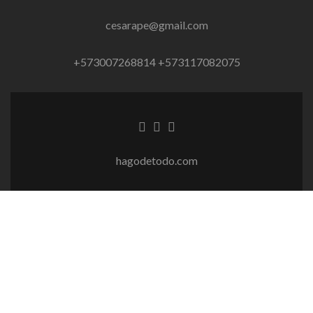
cesarape@gmail.com
+573007268814 +573117082075
Enlace
Enlace
Enlace
de
de
de
Facebook
Linkedin
instagram
hagodetodo.com