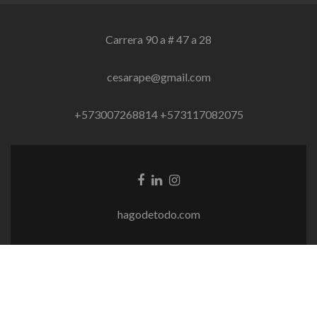
Carrera 90 a # 47 a 28
cesarape@gmail.com
+573007268814 +573117082075
Enlace
Enlace
Enlace
de
de
de
Facebook
Linkedin
instagram
hagodetodo.com