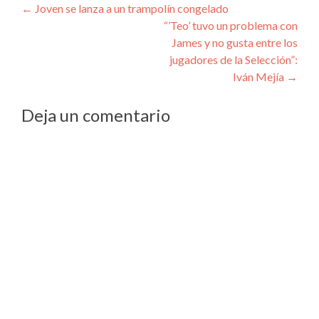
Navegación
←
Joven se lanza a un trampolín congelado
“’Teo’ tuvo un problema con
de
James y no gusta entre los
entradas
jugadores de la Selección”:
Iván Mejía
→
Deja un comentario