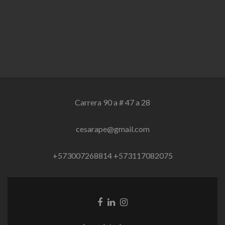
Carrera 90 a # 47 a 28
cesarape@gmail.com
+573007268814 +573117082075
Enlace
Enlace
Enlace
de
de
de
Facebook
Linkedin
instagram