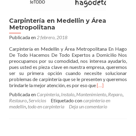
Carpintería en Medellin y Área
Metropolitana
Publicada en
2 febrero, 2018
Carpintería en Medellin y Área Metropolitana En Hago
De Todo Hacemos De Todo Expertos a Domicilio Nos
preocupamos por su comodidad, nos interesa ayudarlo,
pues usted es pieza clave en nuestra empresa, queremos
ser su primera opción cuando necesite solucionar
problemas de carpintería que se le presenten y queremos
Leer
brindarle la mejor atención, es por eso que
[…]
másCarpintería
Publicada en
Carpinteria
,
Instalo
,
Mantenimiento
,
Reparo
,
en
Restauro
,
Servicios
Etiquetado con
carpinteria en
Medellin
medellin
,
todo en carpinteria
Deja un comentario
y
Área
Metropolitana