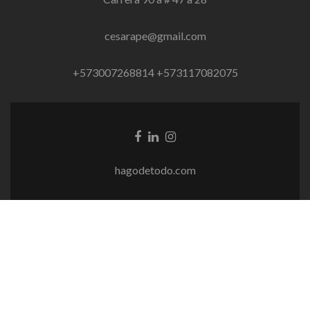
cesarape@gmail.com
+573007268814 +573117082075
Enlace
Enlace
Enlace
de
de
de
Facebook
Linkedin
instagram
hagodetodo.com