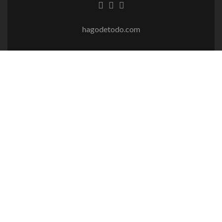
Enlace
Enlace
Enlace
de
de
de
Facebook
Linkedin
instagram
hagodetodo.com