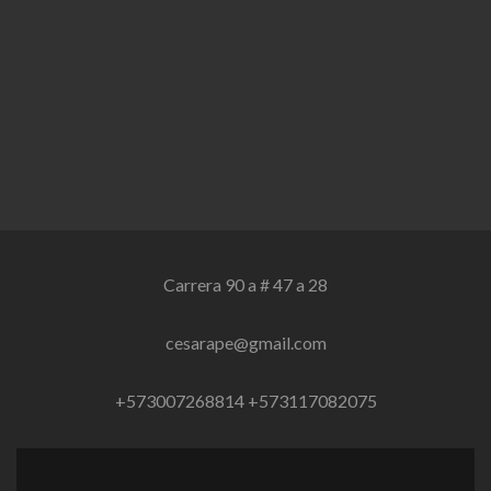
Carrera 90 a # 47 a 28
cesarape@gmail.com
+573007268814 +573117082075