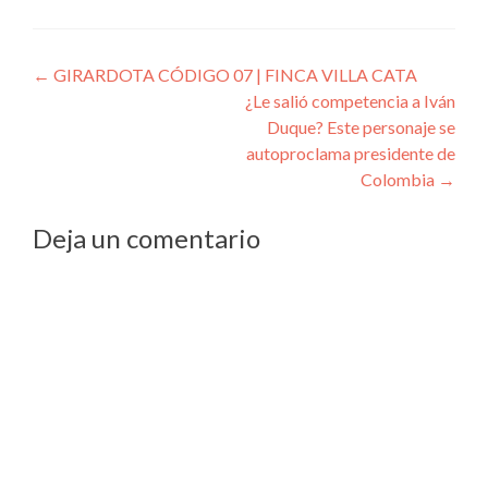
Navegación
←
GIRARDOTA CÓDIGO 07 | FINCA VILLA CATA
¿Le salió competencia a Iván
de
Duque? Este personaje se
entradas
autoproclama presidente de
Colombia
→
Deja un comentario