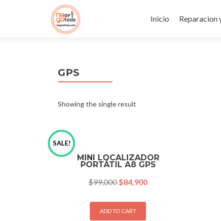
Ir
al
Inicio
Reparacion 
contenido
GPS
Showing the single result
SALE!
MINI LOCALIZADOR
PORTÁTIL A8 GPS
$
99,000
$
84,900
ADD TO CART