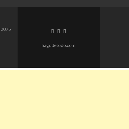
82075
Enlace
Enlace
Enlace
de
de
de
Facebook
Linkedin
instagram
hagodetodo.com